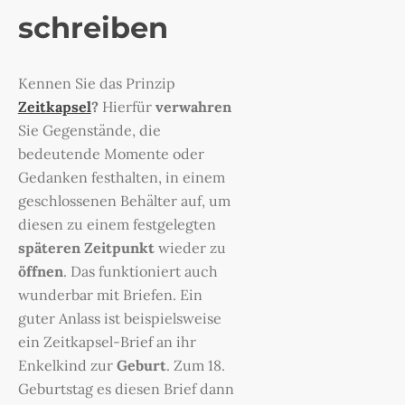
schreiben
Kennen Sie das Prinzip
Zeitkapsel
?
Hierfür
verwahren
Sie Gegenstände, die
bedeutende Momente oder
Gedanken festhalten, in einem
geschlossenen Behälter auf, um
diesen zu einem festgelegten
späteren Zeitpunkt
wieder zu
öffnen
. Das funktioniert auch
wunderbar mit Briefen. Ein
guter Anlass ist beispielsweise
ein Zeitkapsel-Brief an ihr
Enkelkind zur
Geburt
. Zum 18.
Geburtstag es diesen Brief dann