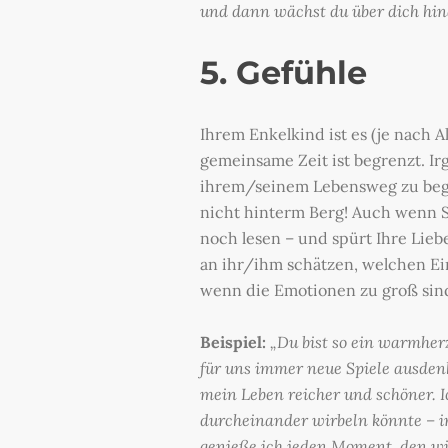
und dann wächst du über dich hina
5. Gefühle
Ihrem Enkelkind ist es (je nach 
gemeinsame Zeit ist begrenzt. I
ihrem/seinem Lebensweg zu beglei
nicht hinterm Berg! Auch wenn Si
noch lesen – und spürt Ihre Lieb
an ihr/ihm schätzen, welchen Einf
wenn die Emotionen zu groß sind
Beispiel:
„Du bist so ein warmherzi
für uns immer neue Spiele ausdenk
mein Leben reicher und schöner. 
durcheinander wirbeln könnte – i
genieße ich jeden Moment, den w