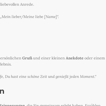
 liebevollen Anrede.
„Mein lieber/Meine liebe [Name]“.
persönlichen
Gruß
und einer kleinen
Anekdote
oder einem
ebnis.
ffe, Du hast eine schöne Zeit und genießt jeden Moment.“
en
Erinnerungen
, die Sie gemeinsam erlebt haben. Erzählen