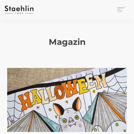
EINRICHTUNGSKULTUR
PAPETERIE
Magazin
BÜROWELT
LEASING
UNTERNEHMEN
KONTAKT
VERANSTALTUNGEN