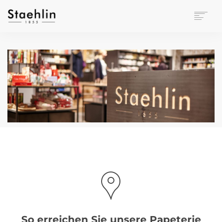
EINRICHTUNGSKULTUR
PAPETERIE
BÜROWELT
LEASING
UNTERNEHMEN
KONTAKT
VERANSTALTUNGEN
So erreichen Sie unsere Papeterie