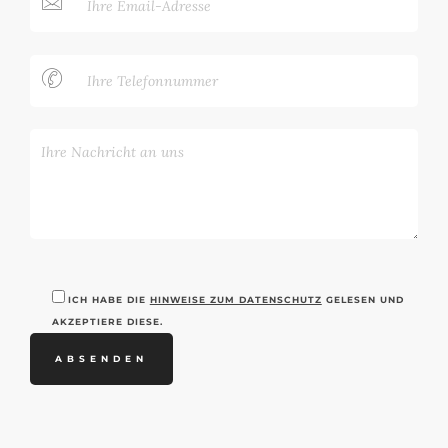
PLEASE
LEAVE
ICH HABE DIE
HINWEISE ZUM DATENSCHUTZ
GELESEN UND
THIS
AKZEPTIERE DIESE.
FIELD
EMPTY.