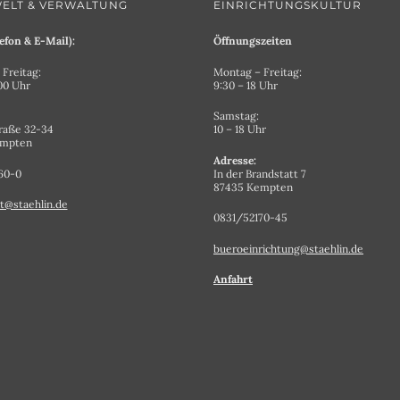
ELT & VERWALTUNG
EINRICHTUNGSKULTUR
efon & E-Mail):
Öffnungszeiten
Freitag:
Montag – Freitag:
.00 Uhr
9:30 – 18 Uhr
Samstag:
raße 32-34
10 – 18 Uhr
empten
Adresse:
60-0
In der Brandstatt 7
87435 Kempten
t@staehlin.de
0831/52170-45
bueroeinrichtung@staehlin.de
Anfahrt