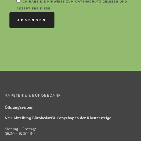
LEAVE
ICH HABE DIE
HINWEISE ZUM DATENSCHUTZ
GELESEN UND
THIS
AKZEPTIERE DIESE.
FIELD
EMPTY.
PAPETERIE & BÜROBEDARF
Öffnungszeiten:
Neu: Abteilung Bürobedarf & Copyshop in der Klostersteige
Montag – Freitag:
09:30 – 18.30 Uhr