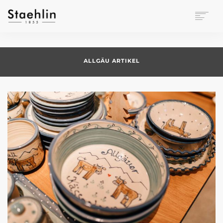
EINRICHTUNGSKULTUR
PAPETERIE
ALLGÄU ARTIKEL
BÜROWELT
LEASING
UNTERNEHMEN
KONTAKT
VERANSTALTUNGEN