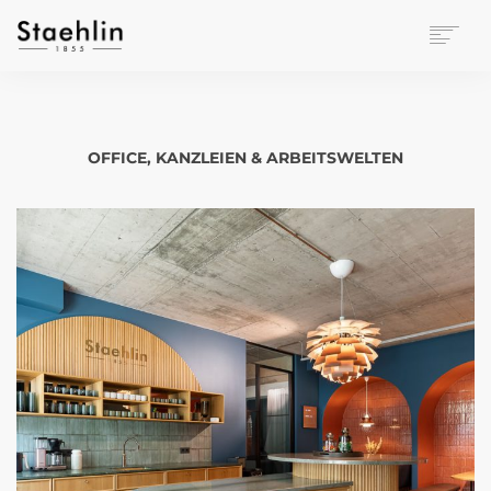
EINRICHTUNGSKULTUR
PAPETERIE
BÜROWELT
OFFICE, KANZLEIEN & ARBEITSWELTEN
LEASING
UNTERNEHMEN
KONTAKT
VERANSTALTUNGEN