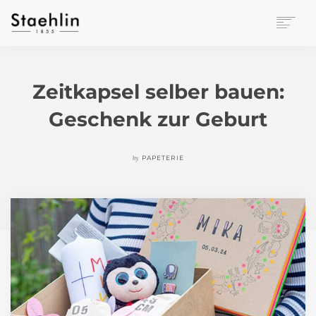
EINRICHTUNGSKULTUR
PAPETERIE
Zeitkapsel selber bauen:
BÜROWELT
Geschenk zur Geburt
LEASING
UNTERNEHMEN
KONTAKT
by
PAPETERIE
VERANSTALTUNGEN