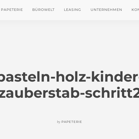
PAPETERIE
BÜROWELT
LEASING
UNTERNEHMEN
KO
basteln-holz-kinder
zauberstab-schritt
by
PAPETERIE