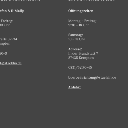
efon & E-Mail):
Öffnungszeiten
Freitag:
Montag – Freitag:
.00 Uhr
9:30 – 18 Uhr
Samstag:
raße 32-34
10 – 18 Uhr
empten
Adresse:
60-0
In der Brandstatt 7
87435 Kempten
t@staehlin.de
0831/52170-45
bueroeinrichtung@staehlin.de
Anfahrt