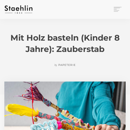
EINRICHTUNGSKULTUR
PAPETERIE
Mit Holz basteln (Kinder 8
BÜROWELT
Jahre): Zauberstab
LEASING
UNTERNEHMEN
KONTAKT
by
PAPETERIE
VERANSTALTUNGEN