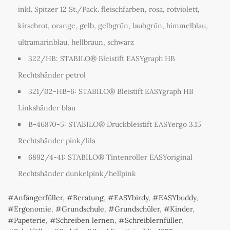
inkl. Spitzer 12 St./Pack. fleischfarben, rosa, rotviolett,
kirschrot, orange, gelb, gelbgrün, laubgrün, himmelblau,
ultramarinblau, hellbraun, schwarz
322/HB: STABILO® Bleistift EASYgraph HB
Rechtshänder petrol
321/02-HB-6: STABILO® Bleistift EASYgraph HB
Linkshänder blau
B-46870-5: STABILO® Druckbleistift EASYergo 3.15
Rechtshänder pink/lila
6892/4-41: STABILO® Tintenroller EASYoriginal
Rechtshänder dunkelpink/hellpink
Anfängerfüller
,
Beratung
,
EASYbirdy
,
EASYbuddy
,
Ergonomie
,
Grundschule
,
Grundschüler
,
Kinder
,
Papeterie
,
Schreiben lernen
,
Schreiblernfüller
,