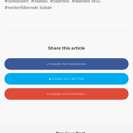
Schulfüller
,
Stabilo
,
Staehlin
,
staehlin 1855
,
weiterführende Schule
Share this article
SHARE ON FACEBOOK
SHARE ON TWITTER
SHARE ON PINTEREST
←