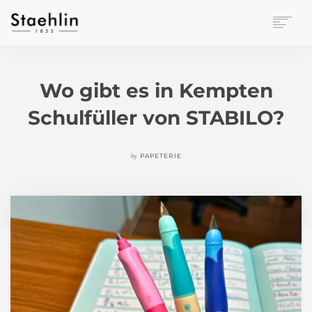
EINRICHTUNGSKULTUR
PAPETERIE
Wo gibt es in Kempten
BÜROWELT
Schulfüller von STABILO?
LEASING
UNTERNEHMEN
KONTAKT
by
PAPETERIE
VERANSTALTUNGEN