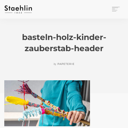
EINRICHTUNGSKULTUR
PAPETERIE
basteln-holz-kinder-
BÜROWELT
zauberstab-header
LEASING
UNTERNEHMEN
KONTAKT
by
PAPETERIE
VERANSTALTUNGEN