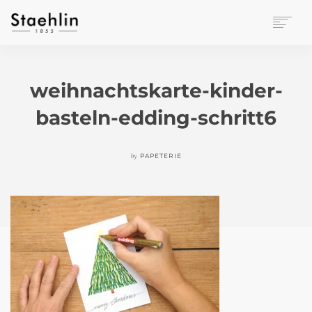
EINRICHTUNGSKULTUR
PAPETERIE
weihnachtskarte-kinder-
BÜROWELT
basteln-edding-schritt6
LEASING
UNTERNEHMEN
KONTAKT
by
PAPETERIE
VERANSTALTUNGEN