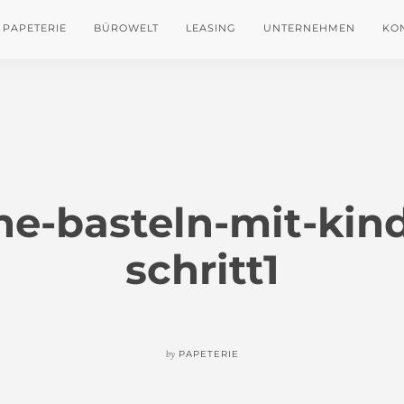
PAPETERIE
BÜROWELT
LEASING
UNTERNEHMEN
KO
ne-basteln-mit-kin
schritt1
by
PAPETERIE