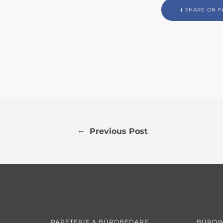
SHARE ON F
←
Previous Post
PAPETERIE & BÜROBEDARF
BÜROW