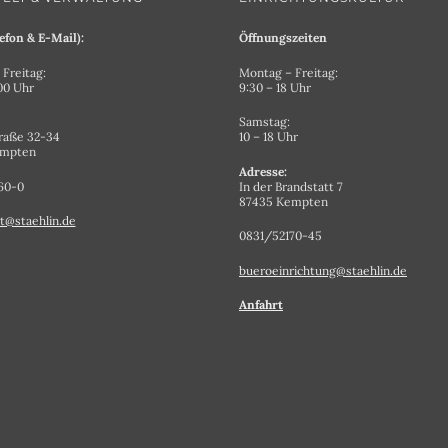
efon & E-Mail):
Öffnungszeiten
Freitag:
Montag – Freitag:
.00 Uhr
9:30 – 18 Uhr
Samstag:
raße 32-34
10 – 18 Uhr
empten
Adresse:
60-0
In der Brandstatt 7
87435 Kempten
t@staehlin.de
0831/52170-45
bueroeinrichtung@staehlin.de
Anfahrt