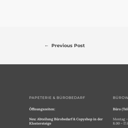
←
Previous Post
PAPETERIE & BÜROBEDARF
BÜROW
Öffnungszeiten:
Büro (Tel
Neu: Abteilung Bürobedarf & Copyshop in der
Montag – 
Klostersteige
8.00 – 17