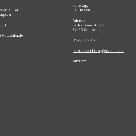
Samstag:
raße 32-34
10 – 18 Uhr
empten
Adresse:
60-0
In der Brandstatt 7
87435 Kempten
t@staehlin.de
0831/52170-45
bueroeinrichtung@staehlin.de
Anfahrt