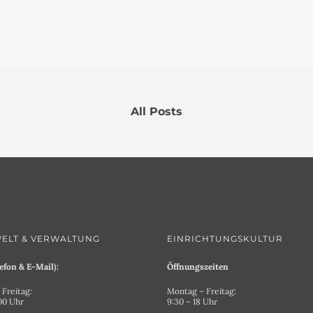
All Posts
ELT & VERWALTUNG
EINRICHTUNGSKULTUR
efon & E-Mail):
Öffnungszeiten
Freitag:
Montag – Freitag:
.00 Uhr
9:30 – 18 Uhr