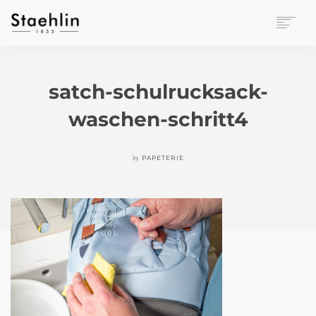
EINRICHTUNGSKULTUR
PAPETERIE
satch-schulrucksack-
BÜROWELT
waschen-schritt4
LEASING
UNTERNEHMEN
KONTAKT
by
PAPETERIE
VERANSTALTUNGEN