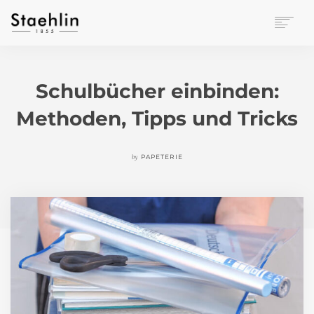
EINRICHTUNGSKULTUR
PAPETERIE
Schulbücher einbinden:
BÜROWELT
Methoden, Tipps und Tricks
LEASING
UNTERNEHMEN
KONTAKT
by
PAPETERIE
VERANSTALTUNGEN