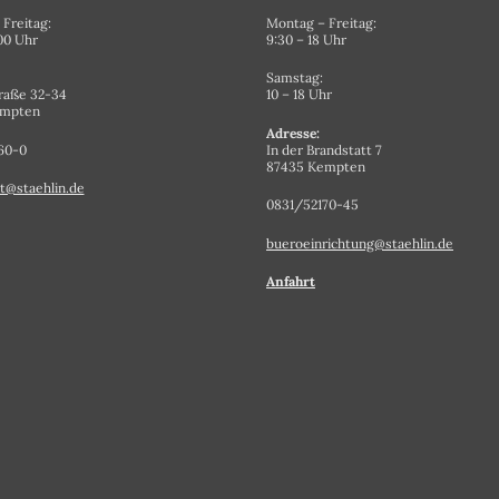
Freitag:
Montag – Freitag:
.00 Uhr
9:30 – 18 Uhr
Samstag:
raße 32-34
10 – 18 Uhr
empten
Adresse:
60-0
In der Brandstatt 7
87435 Kempten
t@staehlin.de
0831/52170-45
bueroeinrichtung@staehlin.de
Anfahrt