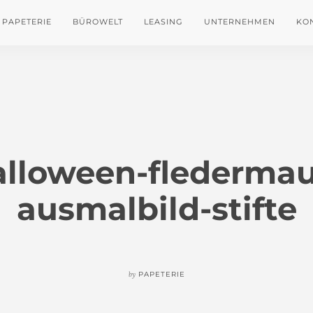
PAPETERIE
BÜROWELT
LEASING
UNTERNEHMEN
KO
alloween-fledermau
ausmalbild-stifte
by
PAPETERIE