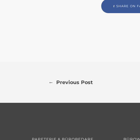
SHARE ON F
←
Previous Post
PAPETERIE & BÜROBEDARF
BÜROW