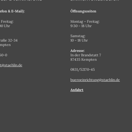
efon & E-Mail):
Öffnungszeiten
Freitag:
Montag – Freitag:
.00 Uhr
9:30 – 18 Uhr
Samstag:
raße 32-34
10 – 18 Uhr
empten
Adresse:
60-0
In der Brandstatt 7
87435 Kempten
t@staehlin.de
0831/52170-45
bueroeinrichtung@staehlin.de
Anfahrt