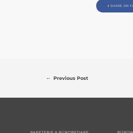
SHARE ON F
←
Previous Post
PAPETERIE & BÜROBEDARF
BÜROW