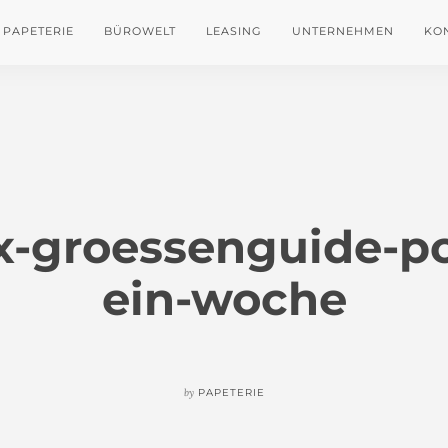
PAPETERIE
BÜROWELT
LEASING
UNTERNEHMEN
KO
ax-groessenguide-p
ein-woche
by
PAPETERIE