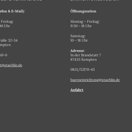
efon & E-Mail):
Öffnungszeiten
Freitag:
Montag – Freitag:
.00 Uhr
9:30 – 18 Uhr
Samstag:
raße 32-34
10 – 18 Uhr
empten
Adresse:
60-0
In der Brandstatt 7
87435 Kempten
t@staehlin.de
0831/52170-45
bueroeinrichtung@staehlin.de
Anfahrt