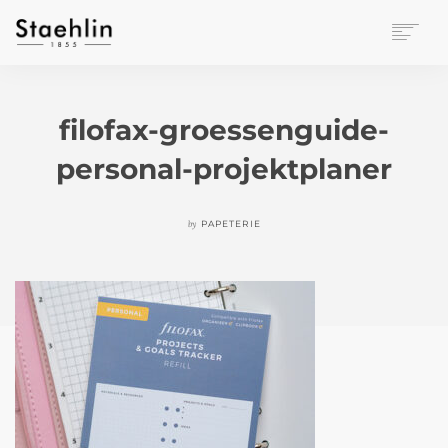
EINRICHTUNGSKULTUR
PAPETERIE
filofax-groessenguide-
BÜROWELT
personal-projektplaner
LEASING
UNTERNEHMEN
KONTAKT
by
PAPETERIE
VERANSTALTUNGEN