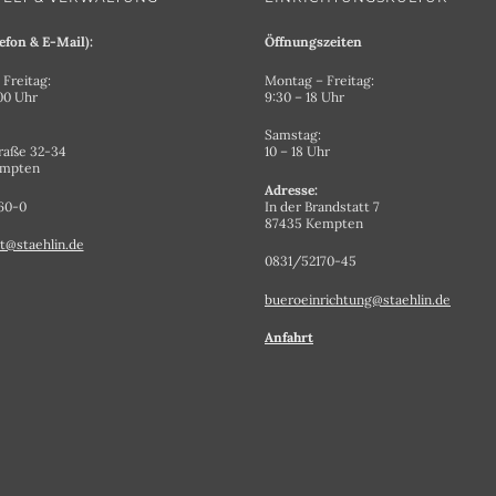
efon & E-Mail):
Öffnungszeiten
Freitag:
Montag – Freitag:
.00 Uhr
9:30 – 18 Uhr
Samstag:
raße 32-34
10 – 18 Uhr
empten
Adresse:
60-0
In der Brandstatt 7
87435 Kempten
t@staehlin.de
0831/52170-45
bueroeinrichtung@staehlin.de
Anfahrt