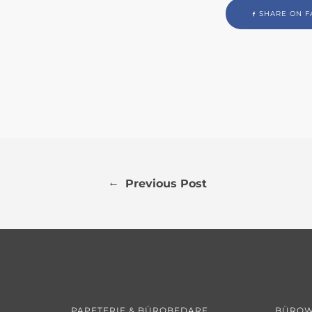
SHARE ON F
←
Previous Post
PAPETERIE & BÜROBEDARF
BÜROW