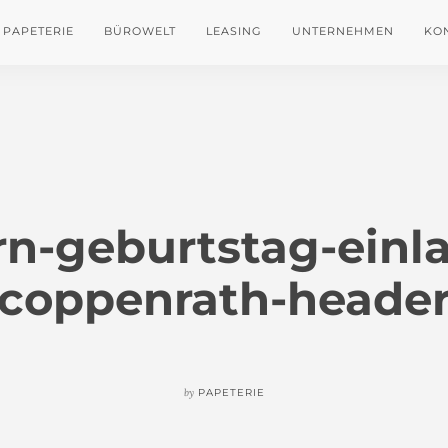
PAPETERIE
BÜROWELT
LEASING
UNTERNEHMEN
KO
rn-geburtstag-einl
coppenrath-heade
by
PAPETERIE