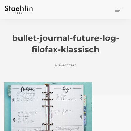
EINRICHTUNGSKULTUR
PAPETERIE
bullet-journal-future-log-
BÜROWELT
filofax-klassisch
LEASING
UNTERNEHMEN
KONTAKT
by
PAPETERIE
VERANSTALTUNGEN