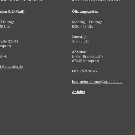
efon & E-Mail):
Öffnungszeiten
Freitag:
Montag – Freitag:
.00 Uhr
9:30 – 18 Uhr
Samstag:
raße 32-34
10 – 18 Uhr
empten
Adresse:
60-0
In der Brandstatt 7
87435 Kempten
t@staehlin.de
0831/52170-45
bueroeinrichtung@staehlin.de
Anfahrt