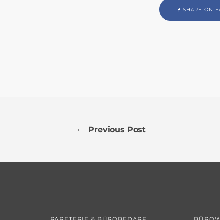
SHARE ON F
←
Previous Post
PAPETERIE & BÜROBEDARF
BÜROW