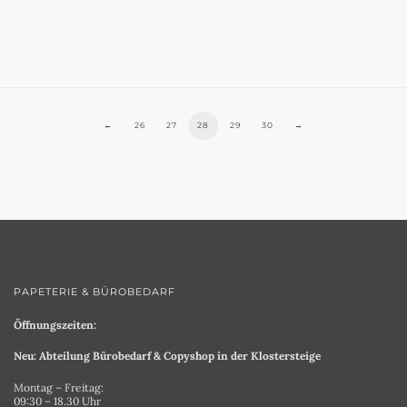
←
26
27
28
29
30
→
PAPETERIE & BÜROBEDARF
Öffnungszeiten:
Neu: Abteilung Bürobedarf & Copyshop in der Klostersteige
Montag – Freitag:
09:30 – 18.30 Uhr