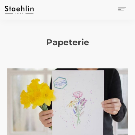
EINRICHTUNGSKULTUR
PAPETERIE
Papeterie
BÜROWELT
LEASING
UNTERNEHMEN
KONTAKT
VERANSTALTUNGEN