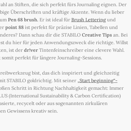
ahl an Stiften, die sich perfekt fürs Journaling eignen. Der
arbige Überschriften und kräftige Akzente. Wenn du lieber
 zum
Pen 68 brush.
Er ist ideal für
Brush Lettering
und
ker
point 88
ist perfekt für präzise Linien, Tabellen und
onderes? Dann schau dir die STABILO
Creative Tips
an. Bei
st du hier für jeden Anwendungszweck die richtige. Willst
en, ist der
dr!ver
Tintenfeinschreiber eine clevere Wahl.
t somit perfekt für längere Journaling-Sessions.
ibwerkzeug bist, das dich inspiriert und gleichzeitig
 mit STABILO goldrichtig. Mit seiner
„Start beginning“-
ßen Schritt in Richtung Nachhaltigkeit gemacht: Immer
S (International Sustainability & Carbon Certification)
obasierte, recycelt oder aus sogenannten zirkulären
ten Gewissens kreativ sein.