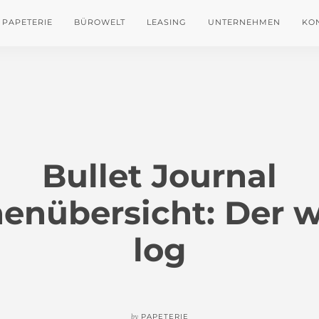
PAPETERIE
BÜROWELT
LEASING
UNTERNEHMEN
KO
Bullet Journal
enübersicht: Der w
log
by
PAPETERIE