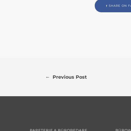
SHARE ON F
←
Previous Post
PAPETERIE & BÜROBEDARF
BÜROW