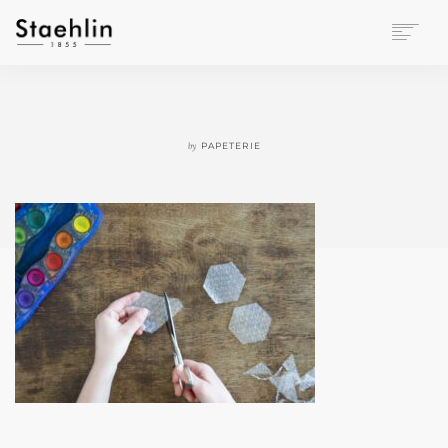
EINRICHTUNGSKULTUR
PAPETERIE
BÜROWELT
by
PAPETERIE
LEASING
UNTERNEHMEN
KONTAKT
VERANSTALTUNGEN