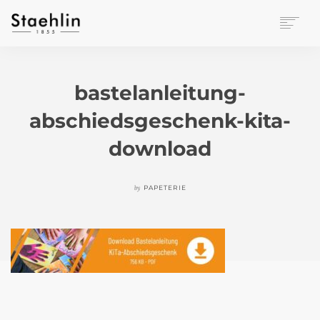
EINRICHTUNGSKULTUR
PAPETERIE
bastelanleitung-
BÜROWELT
abschiedsgeschenk-kita-
LEASING
UNTERNEHMEN
download
KONTAKT
VERANSTALTUNGEN
by
PAPETERIE