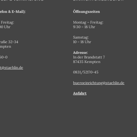
efon & E-Mail):
Öffnungszeiten
Freitag:
Montag – Freitag:
.00 Uhr
9:30 – 18 Uhr
Samstag:
raße 32-34
10 – 18 Uhr
empten
Adresse:
60-0
In der Brandstatt 7
87435 Kempten
t@staehlin.de
0831/52170-45
bueroeinrichtung@staehlin.de
Anfahrt