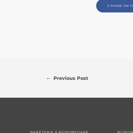
SHARE ON F
←
Previous Post
PAPETERIE & BÜROBEDARF
BÜROW