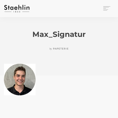
EINRICHTUNGSKULTUR
PAPETERIE
Max_Signatur
BÜROWELT
LEASING
by
PAPETERIE
UNTERNEHMEN
KONTAKT
VERANSTALTUNGEN