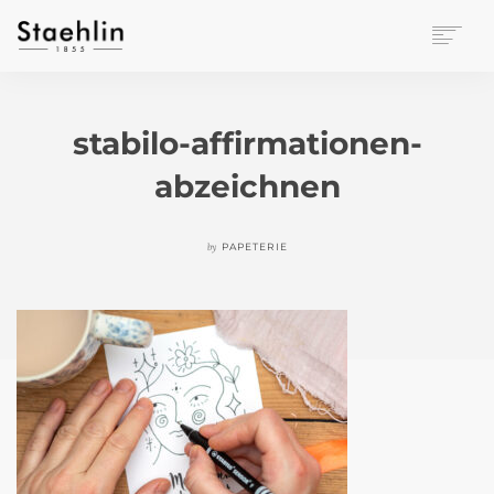
EINRICHTUNGSKULTUR
PAPETERIE
stabilo-affirmationen-
BÜROWELT
abzeichnen
LEASING
UNTERNEHMEN
KONTAKT
by
PAPETERIE
VERANSTALTUNGEN