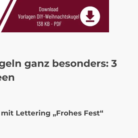
eln ganz besonders: 3
een
it Lettering „Frohes Fest“