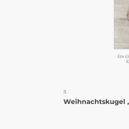
Ein Gl
K
Weihnachtskugel „