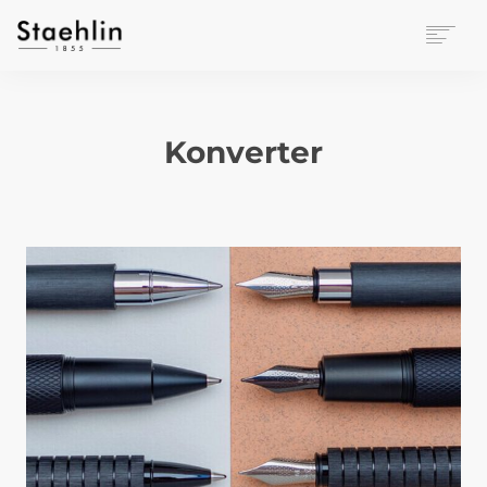
EINRICHTUNGSKULTUR
PAPETERIE
Konverter
BÜROWELT
LEASING
UNTERNEHMEN
KONTAKT
VERANSTALTUNGEN