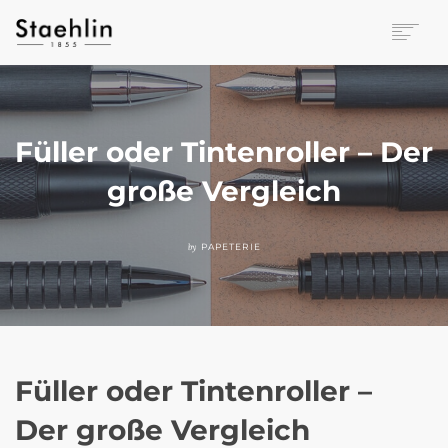
EINRICHTUNGSKULTUR
PAPETERIE
BÜROWELT
Füller oder Tintenroller – Der
LEASING
große Vergleich
UNTERNEHMEN
KONTAKT
VERANSTALTUNGEN
by
PAPETERIE
Füller oder Tintenroller –
Der große Vergleich