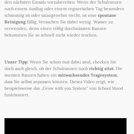
den nächsten Einsatz vorzubereiten. Wenn der Schulranzen
nach einem Ausflug oder einem regnerischen Tag besonders
schmutzig ist oder unangenehm riecht, ist eine
spontane
Reinigung
fällig. Versuchen Sie dabei wenig Wasser zu
verwenden, denn einen völlig durchnässten Ranzen
bekommen Sie so schnell nicht wieder trocken.
Unser Tipp:
Wenn Sie schon mal dabei sind, checken Sie
doch auch gleich, ob der Schulranzen noch
richtig sitzt
. Die
meisten Ranzen haben ein
mitwachsendes Tragesystem
,
dass Sie selbst anpassen können. Dieses Video zeigt, wie
beispielsweise das „Grow with you System“ von School Mood
funktioniert.