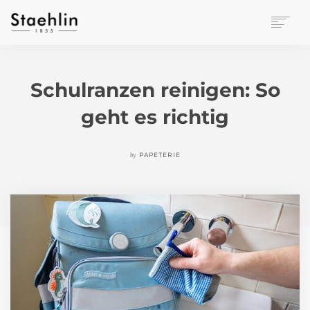
EINRICHTUNGSKULTUR
PAPETERIE
Schulranzen reinigen: So
BÜROWELT
geht es richtig
LEASING
UNTERNEHMEN
KONTAKT
by
PAPETERIE
VERANSTALTUNGEN