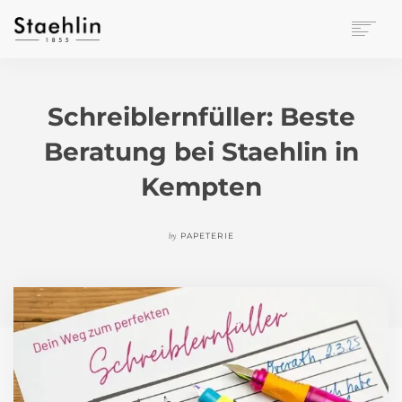
EINRICHTUNGSKULTUR
PAPETERIE
Schreiblernfüller: Beste
BÜROWELT
Beratung bei Staehlin in
LEASING
UNTERNEHMEN
Kempten
KONTAKT
VERANSTALTUNGEN
by
PAPETERIE