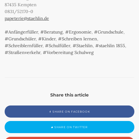
87435 Kempten
0831/52170-0
papeterie@staehlin.de
Anfängerfüller
,
Beratung
,
Ergonomie
,
Grundschule
,
Grundschüler
,
Kinder
,
Schreiben lernen
,
Schreiblernfüller
,
Schulfüller
,
Staehlin
,
staehlin 1855
,
Straßenverkehr
,
Vorbereitung Schulweg
Share this article
SHARE ON FACEBOOK
SHARE ON TWITTER