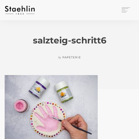
EINRICHTUNGSKULTUR
PAPETERIE
salzteig-schritt6
BÜROWELT
LEASING
by
PAPETERIE
UNTERNEHMEN
KONTAKT
VERANSTALTUNGEN