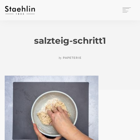
EINRICHTUNGSKULTUR
PAPETERIE
salzteig-schritt1
BÜROWELT
LEASING
by
PAPETERIE
UNTERNEHMEN
KONTAKT
VERANSTALTUNGEN