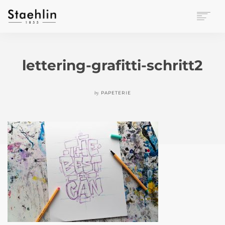
EINRICHTUNGSKULTUR
PAPETERIE
lettering-grafitti-schritt2
BÜROWELT
LEASING
by
PAPETERIE
UNTERNEHMEN
KONTAKT
VERANSTALTUNGEN