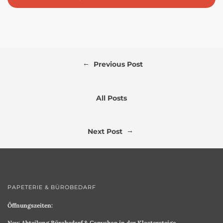
←
Previous Post
All Posts
→
Next Post
PAPETERIE & BÜROBEDARF
Öffnungszeiten:
Neu: Abteilung Bürobedarf & Copyshop in der Klostersteige