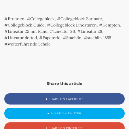
Brunnen
,
Collegeblock
,
Collegeblock Formate
,
Collegeblock Guide
,
Collegeblock Lineaturen
,
Kempten
,
Lineatur 25 mit Rand
,
Lineatur 26
,
Lineatur 28
,
Lineatur dotted
,
Papeterie
,
Staehlin
,
staehlin 1855
,
weiterführende Schule
Share this article
SHARE ON FACEBOOK
SHARE ON TWITTER
SHARE ON PINTEREST