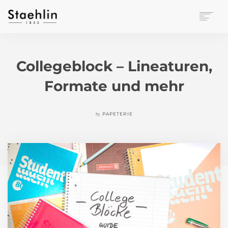
EINRICHTUNGSKULTUR
PAPETERIE
Collegeblock – Lineaturen,
BÜROWELT
Formate und mehr
LEASING
UNTERNEHMEN
KONTAKT
by
PAPETERIE
VERANSTALTUNGEN