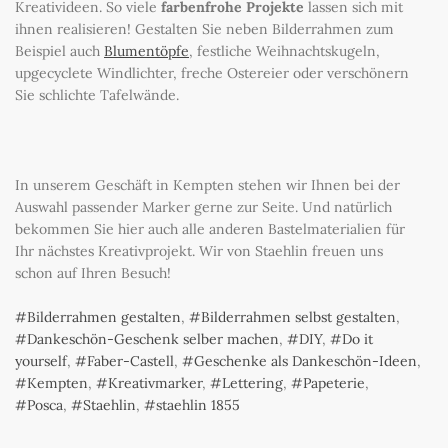
Kreativideen. So viele
farbenfrohe Projekte
lassen sich mit
ihnen realisieren! Gestalten Sie neben Bilderrahmen zum
Beispiel auch
Blumentöpfe
, festliche Weihnachtskugeln,
upgecyclete Windlichter, freche Ostereier oder verschönern
Sie schlichte Tafelwände.
In unserem Geschäft in Kempten stehen wir Ihnen bei der
Auswahl passender Marker gerne zur Seite. Und natürlich
bekommen Sie hier auch alle anderen Bastelmaterialien für
Ihr nächstes Kreativprojekt. Wir von Staehlin freuen uns
schon auf Ihren Besuch!
Bilderrahmen gestalten
,
Bilderrahmen selbst gestalten
,
Dankeschön-Geschenk selber machen
,
DIY
,
Do it
yourself
,
Faber-Castell
,
Geschenke als Dankeschön-Ideen
,
Kempten
,
Kreativmarker
,
Lettering
,
Papeterie
,
Posca
,
Staehlin
,
staehlin 1855