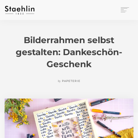
EINRICHTUNGSKULTUR
PAPETERIE
Bilderrahmen selbst
BÜROWELT
gestalten: Dankeschön-
LEASING
UNTERNEHMEN
Geschenk
KONTAKT
VERANSTALTUNGEN
by
PAPETERIE