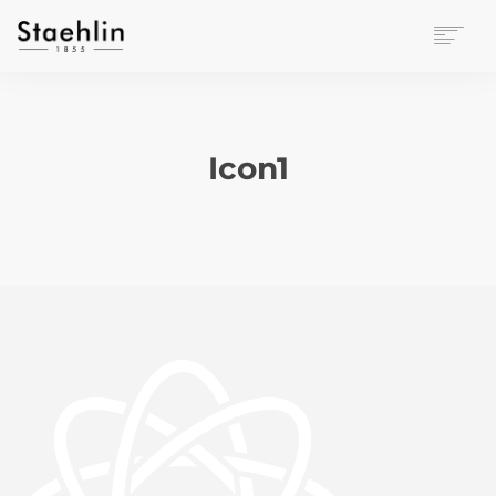
EINRICHTUNGSKULTUR
PAPETERIE
BÜROWELT
Icon1
LEASING
UNTERNEHMEN
KONTAKT
VERANSTALTUNGEN