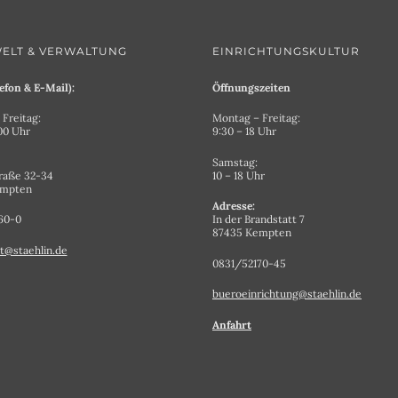
ELT & VERWALTUNG
EINRICHTUNGSKULTUR
efon & E-Mail):
Öffnungszeiten
Freitag:
Montag – Freitag:
.00 Uhr
9:30 – 18 Uhr
Samstag:
raße 32-34
10 – 18 Uhr
empten
Adresse:
60-0
In der Brandstatt 7
87435 Kempten
t@staehlin.de
0831/52170-45
bueroeinrichtung@staehlin.de
Anfahrt