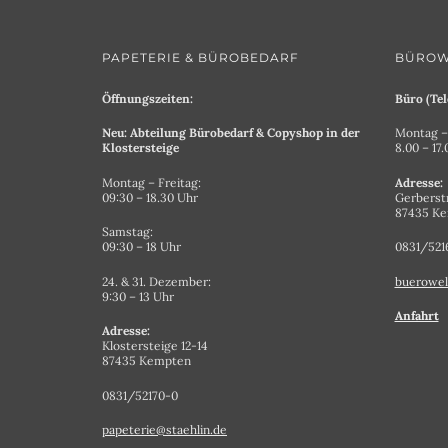
PAPETERIE & BÜROBEDARF
BÜROW
Öffnungszeiten:
Büro (Tel
Neu: Abteilung Bürobedarf & Copyshop in der
Montag – 
Klostersteige
8.00 – 17
Montag – Freitag:
Adresse:
09:30 – 18.30 Uhr
Gerberst
87435 K
Samstag:
09:30 – 18 Uhr
0831/521
24. & 31. Dezember:
buerowel
9:30 – 13 Uhr
Anfahrt
Adresse:
Klostersteige 12-14
87435 Kempten
0831/52170-0
papeterie@staehlin.de