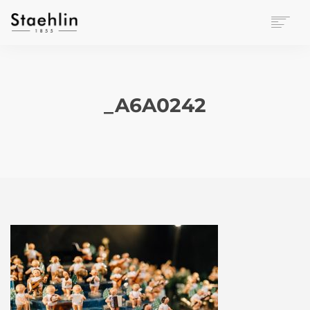
EINRICHTUNGSKULTUR
PAPETERIE
BÜROWELT
_A6A0242
LEASING
UNTERNEHMEN
KONTAKT
VERANSTALTUNGEN