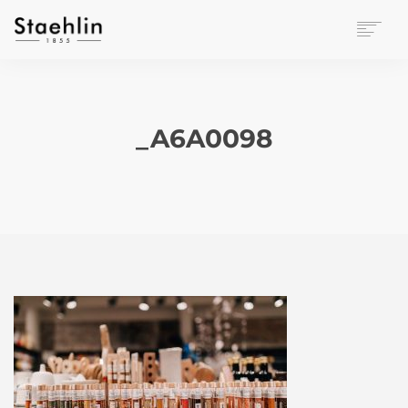
EINRICHTUNGSKULTUR
PAPETERIE
BÜROWELT
_A6A0098
LEASING
UNTERNEHMEN
KONTAKT
VERANSTALTUNGEN