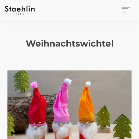
EINRICHTUNGSKULTUR
PAPETERIE
Weihnachtswichtel
BÜROWELT
LEASING
UNTERNEHMEN
KONTAKT
VERANSTALTUNGEN