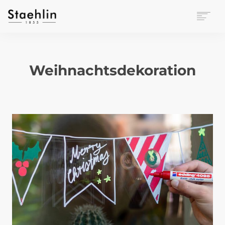
EINRICHTUNGSKULTUR
PAPETERIE
Weihnachtsdekoration
BÜROWELT
LEASING
UNTERNEHMEN
KONTAKT
VERANSTALTUNGEN