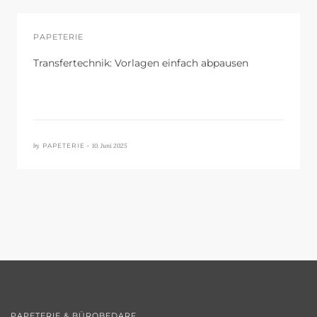
PAPETERIE
Transfertechnik: Vorlagen einfach abpausen
by
10. Juni 2025
PAPETERIE •
PAPETERIE & BÜROBEDARF