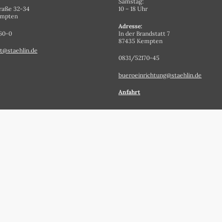
Samstag:
raße 32-34
10 – 18 Uhr
empten
Adresse:
60-0
In der Brandstatt 7
87435 Kempten
t@staehlin.de
0831/52170-45
bueroeinrichtung@staehlin.de
Anfahrt