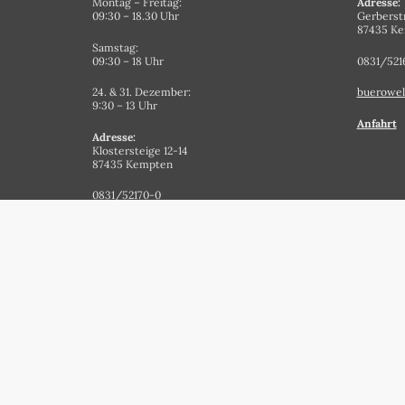
Montag – Freitag:
Adresse:
09:30 – 18.30 Uhr
Gerberst
87435 K
Samstag:
09:30 – 18 Uhr
0831/521
24. & 31. Dezember:
buerowel
9:30 – 13 Uhr
Anfahrt
Adresse:
Klostersteige 12-14
87435 Kempten
0831/52170-0
papeterie@staehlin.de
Anfahrt